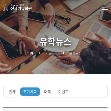
주메뉴 바로가기
컨텐츠 바로가기
유학뉴스
커뮤니티
유학뉴스
전체
조기유학
대학
이벤트