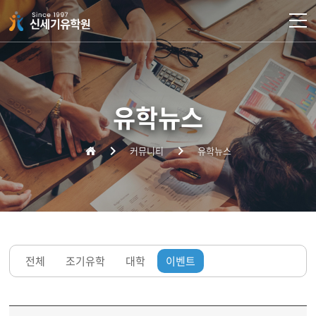
주메뉴 바로가기
컨텐츠 바로가기
유학뉴스
커뮤니티
유학뉴스
전체
조기유학
대학
이벤트