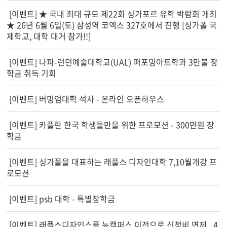
[이벤트] ★ 국내 최대 규모 제22회 싱가포르 유학 박람회 개최
★ 26년 6월 6일(토) 삼성역 코엑스 327호에서 진행 [싱가폴 국
제학교, 대학 대거 참가!!]
[이벤트] 나파-런던예술대학교(UAL) 퍼포밍아트학과 3만불 장
학금 취득 기회
[이벤트] 버밍엄대학 석사 - 온라인 오픈하우스
[이벤트] 카플란 한국 학생들만을 위한 프로모션 - 300만원 장
학금
[이벤트] 싱가폴을 대표하는 래플스 디자인대학 7,10월개강 프
로모션
[이벤트] psb 대학 - 특별장학금
[이벤트] 래플스디자인스쿨 뉴캠퍼스 이전으로 신청비 면제_ 4