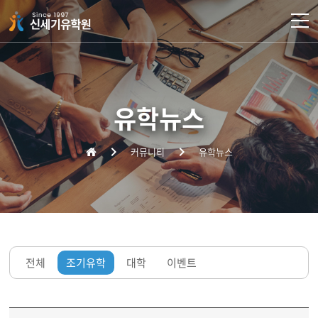
주메뉴 바로가기
컨텐츠 바로가기
유학뉴스
커뮤니티
유학뉴스
전체
조기유학
대학
이벤트