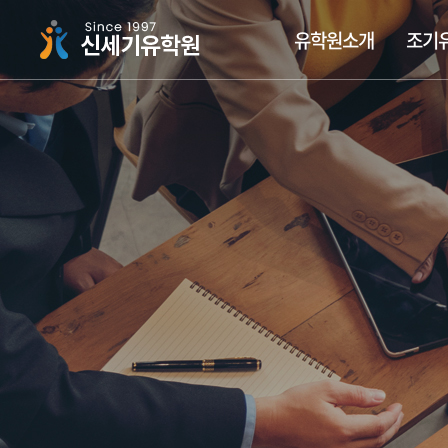
주메뉴 바로가기
컨텐츠 바로가기
유학원소개
조기
싱가폴하면 신세기유학원
조기유학가이드
싱가폴국제학교
장학금유학
유학뉴스
신세기 집중 케어시스
국립대학교
싱가폴사
조기유
싱가폴