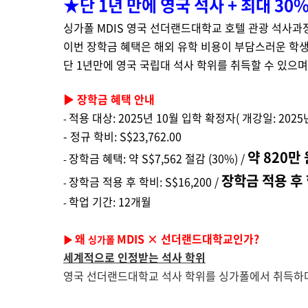
★단 1년 만에 영국 석사 + 최대 3
싱가폴 MDIS
영국 선더랜드대학교 호텔 관광 석사과
이번 장학금 혜택은 해외 유학 비용이 부담스러운 학
단
1년
만에 영국 국립대 석사 학위를 취득할 수 있으며
▶ 장학금 혜택 안내
적용 대상: 2025년 10월 입학 확정자( 개강일: 2025년
-
- 정규 학비: S$23,762.00
약 820만
장학금 혜택: 약 S$7,562 절감 (30%) /
-
장학금 적용 후 
장학금 적용 후 학비: S$16,200 /
-
학업 기간: 12개월
-
왜
MDIS × 선더랜드대학교인가?
▶
싱가폴
세계적으로 인정받는 석사 학위
영국 선더랜드대학교 석사 학위를 싱가폴에서 취득하며