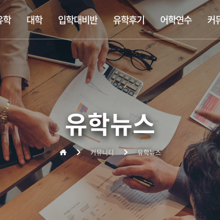
유학
대학
입학대비반
유학후기
어학연수
커
템
립학교
학대비반
정보
사립대학교
찾아오는 길
숙소정보
싱가폴공립학교
대학 입학대비반
추천 정규유학
비자정보
대학유학
기숙학교(보딩스쿨)
미대 포트폴리오 합격반
유학준비서류
대학원/MBA
영어연수
조기유학
출국준비
주니어연수
유학뉴스
커뮤니티
유학뉴스