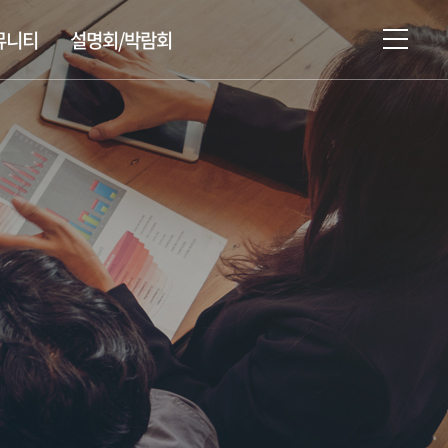
뮤니티
설명회/박람회
설명회/박람회/시험 일정
유학상담신청