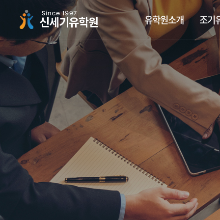
주메뉴 바로가기
컨텐츠 바로가기
유학원소개
조기
싱가폴하면 신세기유학원
조기유학가이드
싱가폴국제학교
장학금유학
유학뉴스
신세기 집중 케어시스
국립대학교
싱가폴사
조기유
싱가폴