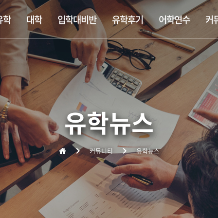
유학
대학
입학대비반
유학후기
어학연수
커
템
립학교
학대비반
정보
사립대학교
찾아오는 길
숙소정보
싱가폴공립학교
대학 입학대비반
추천 정규유학
비자정보
대학유학
기숙학교(보딩스쿨)
미대 포트폴리오 합격반
유학준비서류
대학원/MBA
영어연수
조기유학
출국준비
주니어연수
유학뉴스
커뮤니티
유학뉴스