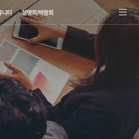
뮤니티
설명회/박람회
설명회/박람회/시험 일정
유학상담신청