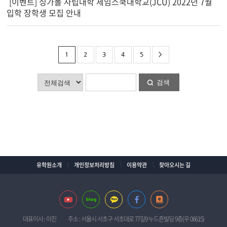
[이벤트] 싱가폴 사립대학 제임스쿡대학교(JCU) 2022년 7월
입학 장학생 모집 안내
1
2
3
4
5
>
검색
유학원소개
개인정보처리방침
이용약관
찾아오시는 길
대표이사 : 이진
주소 : 서울시 서초구 서초대로 77길9 누드죤빌딩 9층(우 06615)