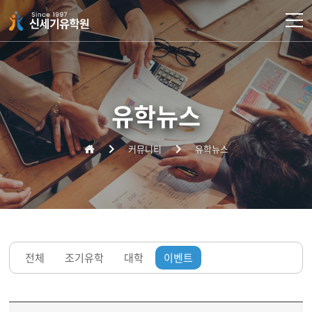
주메뉴 바로가기
컨텐츠 바로가기
유학뉴스
커뮤니티
유학뉴스
전체
조기유학
대학
이벤트