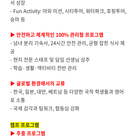
서 성장
-
Fun Activity: 야외 미션, 시티투어, 워터파크, 호핑투어,
승마 등
▶
안전하고 체계적인 100% 관리형 프로그램
-
남녀 분리 기숙사, 24시간 안전 관리, 균형 잡힌 식사 제
공
-
현지 전문 스태프 및 담임 선생님 상주
-
학습·생활·액티비티 전반 관리
▶
글로벌 환경에서의 교류
-
한국, 일본, 대만, 베트남 등 다양한 국적 학생들과 영어
로 소통
-
국제 감각과 팀워크, 협동심 강화
캠프 프로그램
▶
주중 프로그램