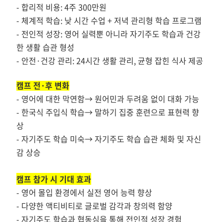
-
합리적 비용: 4주 300만원
-
체계적 학습: 낮 시간 수업 + 저녁 관리형 학습 프로그램
-
전인적 성장: 영어 실력뿐 아니라 자기주도 학습과 건강
한 생활 습관 형성
-
안전·건강 관리: 24시간 생활 관리, 균형 잡힌 식사 제공
캠프 전·후 변화
-
영어에 대한 막연함→ 원어민과 두려움 없이 대화 가능
-
한국식 주입식 학습
→
말하기 집중 훈련으로 표현력 향
상
-
자기주도 학습 미숙
→
자기주도 학습 습관 체화 및 자신
감 상승
캠프 참가 시 기대 효과
-
영어 몰입 환경에서 실전 영어 능력 향상
-
다양한 액티비티로 글로벌 감각과 창의력 함양
-
자기주도 학습과 협동심을 통해 전인적 성장 경험