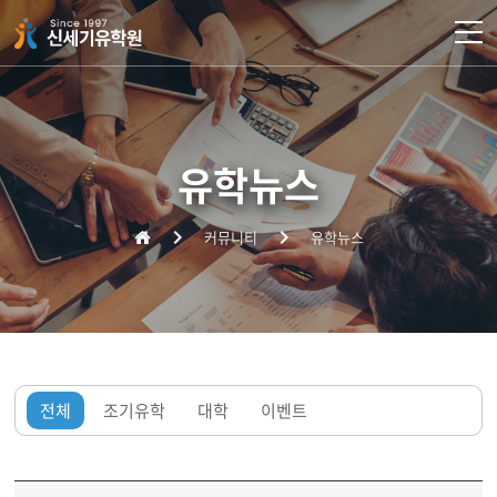
주메뉴 바로가기
컨텐츠 바로가기
유학뉴스
커뮤니티
유학뉴스
전체
조기유학
대학
이벤트