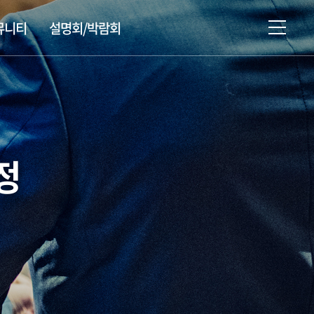
뮤니티
설명회/박람회
설명회/박람회/시험 일정
유학상담신청
정