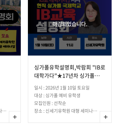
마감되었습니다.
싱가폴유학설명회,박람회 "IB로
대학가다"★17년차 싱가폴
국제학교 현직 IB 교사 특별
일시 : 2026년 1월 10일 토요일
설명회
대상 : 싱가폴 예비 유학생
모집인원 : 선착순
장소 : 신세기유학원 대형 세미나실 (강남역 10번 출구에서 단 1분 거리)
장소 : 신세기유학원 대형 세미나실 (강남역 10번 출구에서 단 1분 거리)