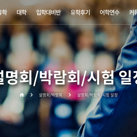
유학
대학
입학대비반
유학후기
어학연수
커
템
립학교
학대비반
정보
사립대학교
찾아오는 길
숙소정보
싱가폴공립학교
대학 입학대비반
추천 정규유학
비자정보
대학유학
기숙학교(보딩스쿨)
미대 포트폴리오 합격반
유학준비서류
대학원/MBA
영어연수
조기유학
출국준비
주니어연수
설명회/박람회/시험 일
설명회/박람회
설명회/박람회/시험 일정