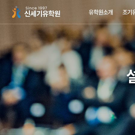
주메뉴 바로가기
컨텐츠 바로가기
유학원소개
조기
싱가폴하면 신세기유학원
조기유학가이드
싱가폴국제학교
장학금유학
유학뉴스
신세기 집중 케어시스
국립대학교
싱가폴사
조기유
싱가폴