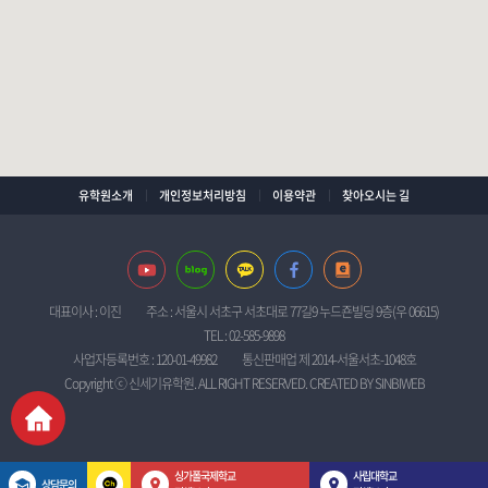
유학원소개
개인정보처리방침
이용약관
찾아오시는 길
대표이사 : 이진
주소 : 서울시 서초구 서초대로 77길9 누드죤빌딩 9층(우 06615)
TEL : 02-585-9898
사업자등록번호 : 120-01-49982
통신판매업 제 2014-서울서초-1048호
Copyright ⓒ 신세기유학원. ALL RIGHT RESERVED. CREATED BY
SINBIWEB
싱가폴국제학교
싱가폴국제학교
사립대학교
사립대학교
상담문의