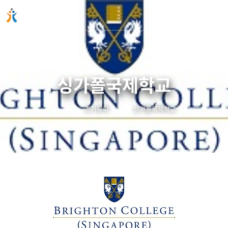
주메뉴 바로가기
컨텐츠 바로가기
싱가폴국제학교
조기유학
싱가폴국제학교