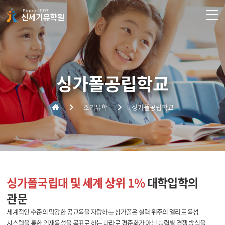
주메뉴 바로가기
컨텐츠 바로가기
싱가폴공립학교
조기유학
싱가폴공립학교
싱가폴국립대 및 세계 상위 1%
대학입학의
관문
세계적인 수준의 막강한 공교육을 자랑하는 싱가폴은 실력 위주의 엘리트 육성
시스템을 통한 인재육성을 목표로 하는 나라로 평준화가 아닌 능력별 경쟁 방식을