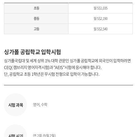
초등
월 S$1,035
중등
월 S$2,190
고등
월 S$2,540
싱가폴 공립학교 입학시험
싱가폴국립대 및 세계 상위 1% 대학 관문인 싱가폴 공립학교에 외국인이 입학하려면
CEQ( 캠브리지 영어자격시험)과 "AEIS"시험에 응시해야 합니다.
단, 공립학교 초등 1학년은 무시험 전형으로 입학이 가능합니다.
시험 과목
영어, 수학
시험 시기
연 2회 (9월,2월)