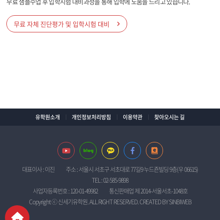
무료 샘플수업 후 입학시험 대비과정을 통해 입학에 도움을 드리고 있습니다.
무료 자체 진단평가 및 입학시험 대비
유학원소개
개인정보처리방침
이용약관
찾아오시는 길
대표이사 : 이진
주소 : 서울시 서초구 서초대로 77길9 누드죤빌딩 9층(우 06615)
TEL : 02-585-9898
사업자등록번호 : 120-01-49982
통신판매업 제 2014-서울서초-1048호
Copyright ⓒ 신세기유학원. ALL RIGHT RESERVED. CREATED BY
SINBIWEB