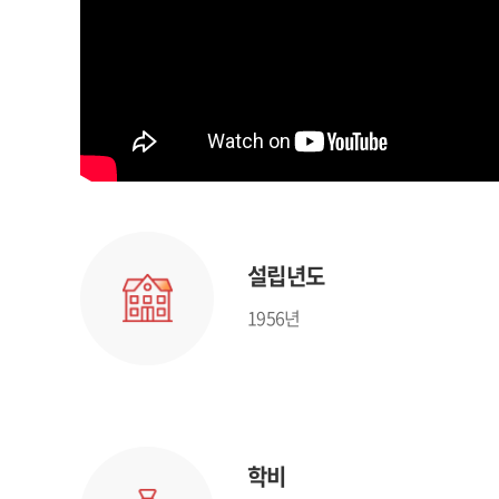
설립년도
1956년
학비