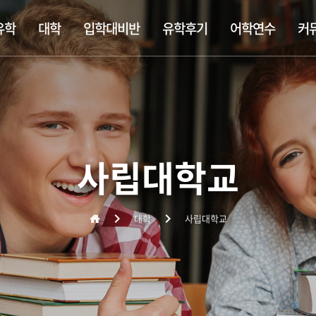
유학
대학
입학대비반
유학후기
어학연수
커
템
립학교
학대비반
정보
사립대학교
찾아오는 길
숙소정보
싱가폴공립학교
대학 입학대비반
추천 정규유학
비자정보
대학유학
기숙학교(보딩스쿨)
미대 포트폴리오 합격반
유학준비서류
대학원/MBA
영어연수
조기유학
출국준비
주니어연수
사립대학교
대학
사립대학교