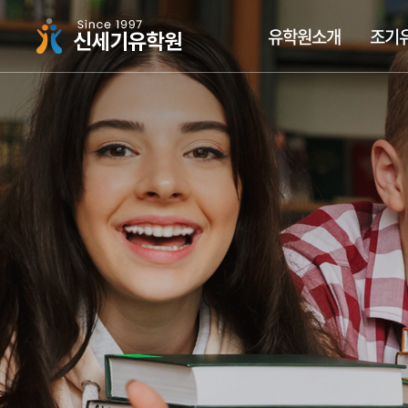
주메뉴 바로가기
컨텐츠 바로가기
유학원소개
조기
싱가폴하면 신세기유학원
조기유학가이드
싱가폴국제학교
장학금유학
유학뉴스
신세기 집중 케어시스
국립대학교
싱가폴사
조기유
싱가폴