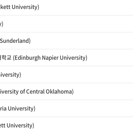
tt University)
y)
Sunderland)
교 (Edinburgh Napier University)
versity)
rsity of Central Oklahoma)
 University)
 University)