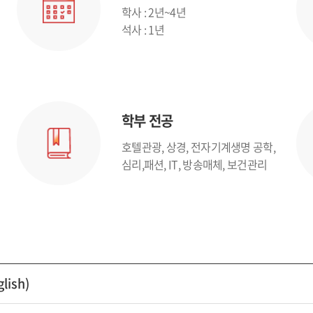
학사 : 2년~4년
석사 : 1년
학부 전공
호텔관광, 상경, 전자기계생명 공학,
심리,패션, IT, 방송매체, 보건관리
lish)