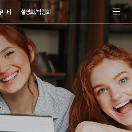
뮤니티
설명회/박람회
설명회/박람회/시험 일정
유학상담신청