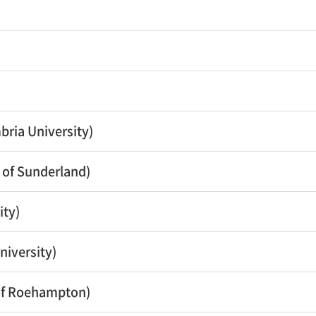
a University)
of Sunderland)
ty)
iversity)
of Roehampton)