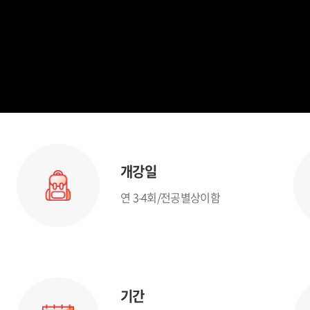
개강일
연 3-4회/전공별상이함
기간