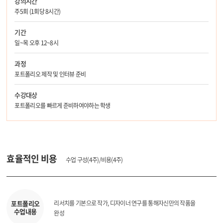
강의시간
주5회 (1회당 8시간)
기간
일~목 오후 12~8시
과정
포트폴리오 제작 및 인터뷰 준비
수강대상
포트폴리오를 빠르게 준비하여야하는 학생
효율적인 비용
수업 구성(4주)/비용(4주)
리서치를 기본으로 작가, 디자이너 연구를 통해
자신만의 작품을
포트폴리오
수업내용
완성