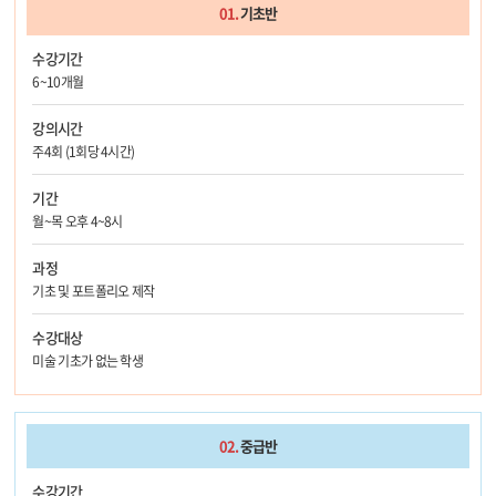
01.
기초반
수강기간
6~10개월
강의시간
주4회 (1회당 4시간)
기간
월~목 오후 4~8시
과정
기초 및 포트폴리오 제작
수강대상
미술 기초가 없는 학생
02.
중급반
수강기간