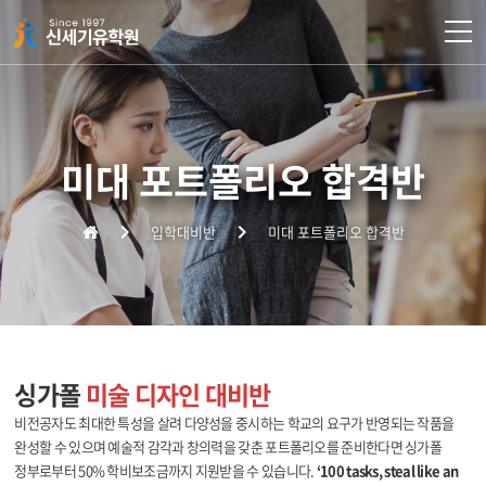
주메뉴 바로가기
컨텐츠 바로가기
미대 포트폴리오 합격반
입학대비반
미대 포트폴리오 합격반
싱가폴
미술 디자인 대비반
비전공자도 최대한 특성을 살려 다양성을 중시하는 학교의 요구가 반영되는 작품을
완성할 수 있으며 예술적 감각과 창의력을 갖춘 포트폴리오를 준비한다면
싱가폴
정부로부터 50% 학비보조금까지 지원받을 수 있습니다.
‘100 tasks, steal like an