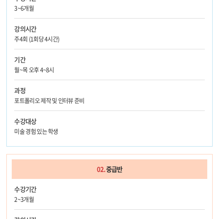
3~6개월
강의시간
주4회 (1회당 4시간)
기간
월~목 오후 4~8시
과정
포트폴리오 제작 및 인터뷰 준비
수강대상
미술 경험 있는 학생
02.
중급반
수강기간
2~3개월