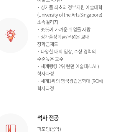
· 싱가폴 최초의 정부지원 예술대학
(University of the Arts Singapore)
소속컬리지
· 95%에 가까운 취업률 자랑
· 싱가폴장학금/폭넓은 교내
장학금제도
· 다양한 대회 입상, 수상 경력의
수준높은 교수
· 세계랭킹 2위 런던 예술대(UAL)
학사과정
· 세계1위의 영국왕립음학대 (RCM)
학사과정
석사 전공
퍼포밍(음악)