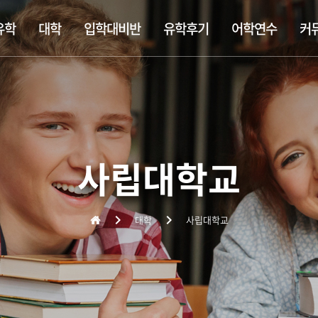
유학
대학
입학대비반
유학후기
어학연수
커
템
립학교
학대비반
정보
사립대학교
찾아오는 길
숙소정보
싱가폴공립학교
대학 입학대비반
추천 정규유학
비자정보
대학유학
기숙학교(보딩스쿨)
미대 포트폴리오 합격반
유학준비서류
대학원/MBA
영어연수
조기유학
출국준비
주니어연수
사립대학교
대학
사립대학교