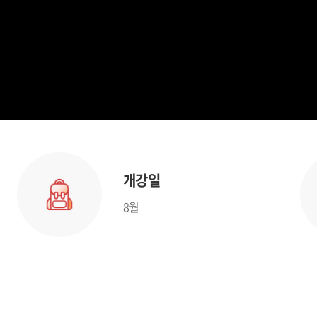
개강일
8월