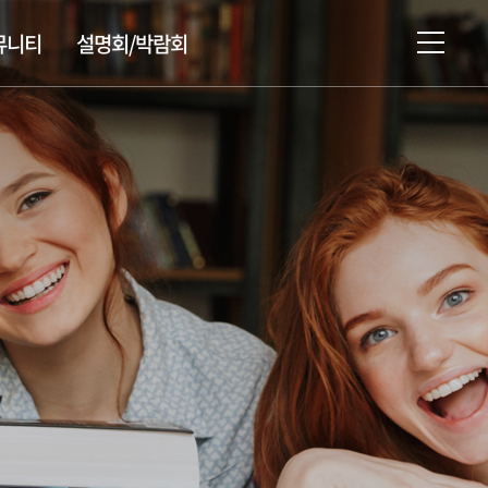
뮤니티
설명회/박람회
설명회/박람회/시험 일정
유학상담신청