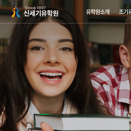
주메뉴 바로가기
컨텐츠 바로가기
유학원소개
조기
싱가폴하면 신세기유학원
조기유학가이드
싱가폴국제학교
장학금유학
유학뉴스
신세기 집중 케어시스
국립대학교
싱가폴사
조기유
싱가폴