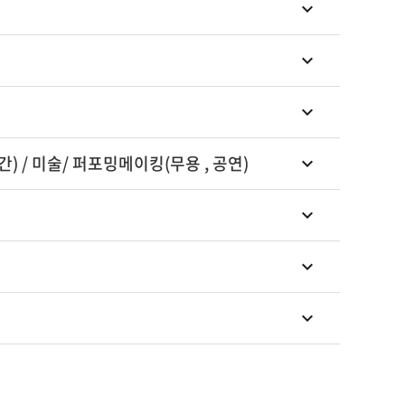
션,공간) / 미술/ 퍼포밍메이킹(무용 , 공연)