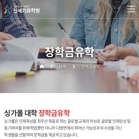
주메뉴 바로가기
컨텐츠 바로가기
장학금유학
대학
장학금유학
싱가폴 대학
장학금유학
싱가폴은 인재육성을 최우선 목표로 하는 글로벌 교육의 허브로 글로벌 인재양성 및
동기부여를 위해 학업뿐만 아니라 다방면에서 뛰어난 가능성과 우수성을 지닌
학생들을 선발하여 장학금을 제공하고 있습니다.