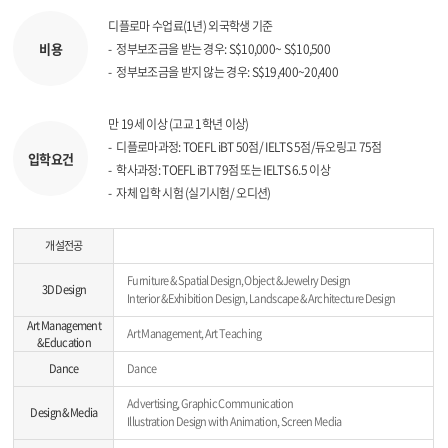
디플로마 수업료(1년) 외국학생 기준
비용
정부보조금을 받는 경우: S$10,000~ S$10,500
정부보조금을 받지 않는 경우: S$19,400~20,400
만 19세 이상 (고교 1학년 이상)
디플로마과정: TOEFL iBT 50점/ IELTS 5점/듀오링고 75점
입학요건
학사과정: TOEFL iBT 79점 또는 IELTS 6.5 이상
자체 입학 시험 (실기시험/ 오디션)
개설전공
Furniture & Spatial Design, Object & Jewelry Design
3D Design
Interior & Exhibition Design, Landscape & Architecture Design
Art Management
Art Management, Art Teaching
& Education
Dance
Dance
Advertising, Graphic Communication
Design & Media
Illustration Design with Animation, Screen Media