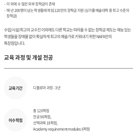
이 외에 수 많은 외부 장학금이 존재
매 년 200명이 넘는 학생들에게 S$120만의 장학금 지원 (싱가폴 예술대학 중 최고 수준의
장학금)
수업/시설/최고의 교수진 이외에도 다른 학교는 따라올 수 없는 장학금 제도는 재능 있는
학생들을 장애물 없이 확실하게 최고의 예술가로 키워내기 위한 NAFA만의
특장점입니다.
교육 과정 및 개설 전공
교육기간
디플로마 과정 - 3년
총 120학점
전공 96학점,
이수학점
선택과목 18학점,
Academy requirement modules 6학점